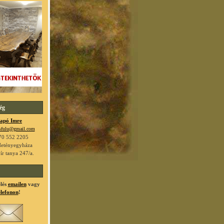
ég
apó Imre
osfulu@gmail.com
70 552 2205
etényegyháza
ír tanya 247/a.
lés
emailen
vagy
elefonon
!