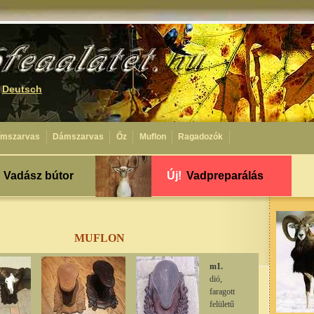
|
Deutsch
ímszarvas
Dámszarvas
Őz
Muflon
Ragadozók
Vadász bútor
Új!
Vadpreparálás
MUFLON
m1.
dió,
faragott
felületű