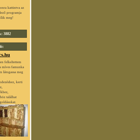
konra kattintva az
lező programja
ílik meg!
k: 3882
ló:
cs.hu
n felkeltettem
 a míves famunka
em látogassa meg
endezéshez, kerti
z,
ékhez,
öz találhat
goldásokat.