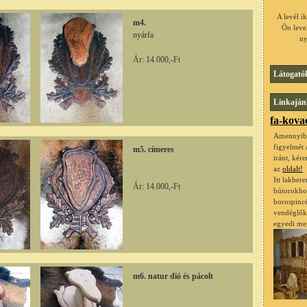
A levél i
m4.
Ön leve
nyárfa
ny
Ár: 14.000,-Ft
Látogató
Linkaján
fa-kova
Amennyibe
figyelmét
m5. címeres
iránt, kér
az
oldalt!
Itt lakber
Ár: 14.000,-Ft
bútorokho
borospinc
vendéglőkh
egyedi me
m6. natur dió és pácolt