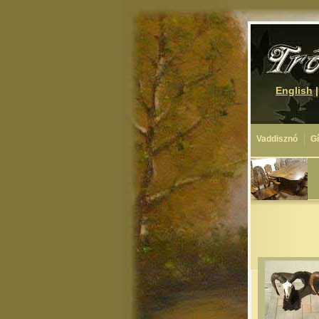
English
Vaddisznó
G