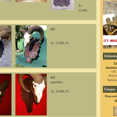
Ár:
12.000,-
m2.
Ár: 13.000,-Ft
Elérhetős
Cs
fureszpor
+36 
6044 H
m3.
Belsőny
japanakac
Üzenjen
Ár: 10.000,-Ft
Megrende
t