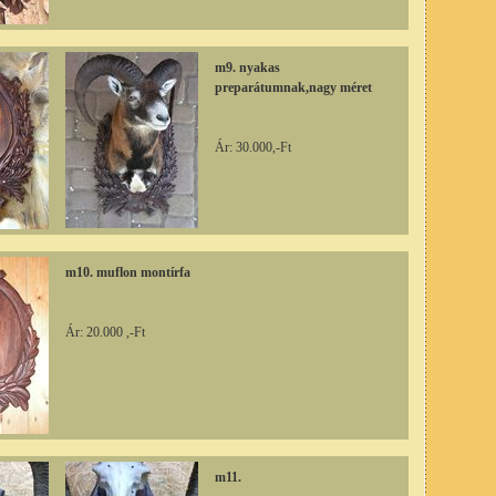
m9. nyakas
preparátumnak,nagy méret
Ár: 30.000,-Ft
m10. muflon montírfa
Ár: 20.000 ,-Ft
m11.