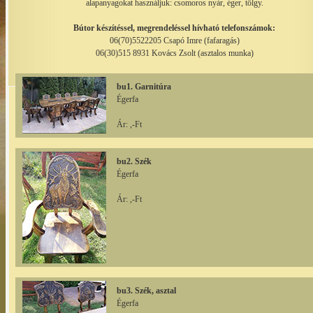
alapanyagokat használjuk: csomoros nyár, éger, tölgy.
Bútor készítéssel, megrendeléssel hívható telefonszámok:
06(70)5522205 Csapó Imre (fafaragás)
06(30)515 8931 Kovács Zsolt (asztalos munka)
bu1. Garnitúra
Égerfa
Ár: ,-Ft
bu2. Szék
Égerfa
Ár: ,-Ft
bu3. Szék, asztal
Égerfa