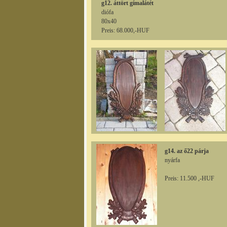
g12. áttört gímalátét
diófa
80x40
Preis: 68.000,-HUF
g14. az ő22 párja
nyárfa
Preis: 11.500 ,-HUF