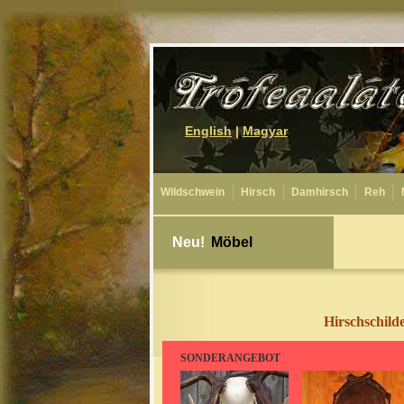
English
|
Magyar
Wildschwein
Hirsch
Damhirsch
Reh
Neu!
Möbel
Hirschschild
SONDERANGEBOT