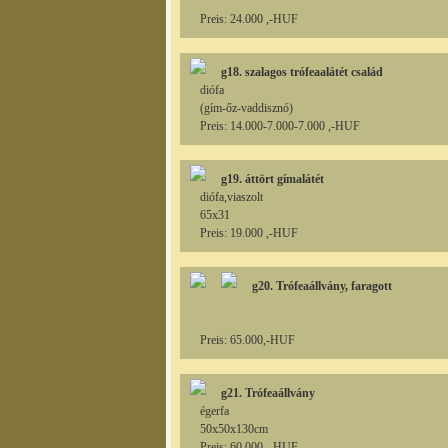
Preis: 24.000 ,-HUF
g18. szalagos trófeaalátét család
diófa
(gím-őz-vaddisznó)
Preis: 14.000-7.000-7.000 ,-HUF
g19. áttört gímalátét
diófa,viaszolt
65x31
Preis: 19.000 ,-HUF
g20. Trófeaállvány, faragott
Preis: 65.000,-HUF
g21. Trófeaállvány
égerfa
50x50x130cm
Preis: 60.000 ,-HUF