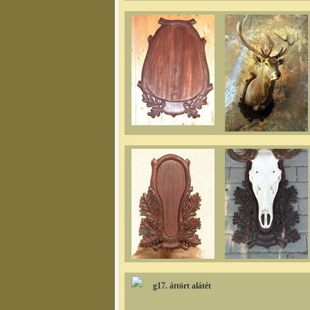
g17. áttört alátét