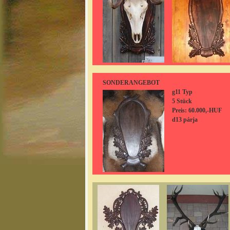
SONDERANGEBOT
g11 Typ
5 Stück
Preis: 60.000,-HUF
d13 párja