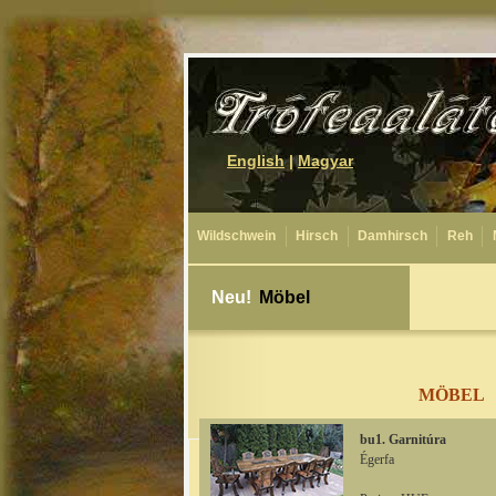
English
|
Magyar
Wildschwein
Hirsch
Damhirsch
Reh
Neu!
Möbel
MÖBEL
bu1. Garnitúra
Égerfa