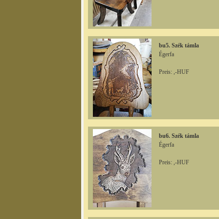
bu5. Szék támla
Égerfa
Preis: ,-HUF
bu6. Szék támla
Égerfa
Preis: ,-HUF