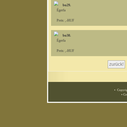
bu29.
Égerfa
Preis: ,-HUF
bu30.
Égerfa
Preis: ,-HUF
• Copyrig
• Cr