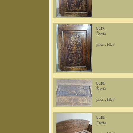
bu17.
Égerfa
price: ,-HUF
bu18.
Égerfa
price: ,-HUF
bu19.
Égerfa