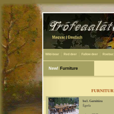
Magyar
|
Deutsch
Wild-boar
Red deer
Fallow deer
Roebuc
New!
Furniture
FURNITUR
bu1. Garnitúra
Égerfa