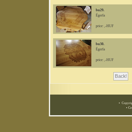
bu29.
Égerfa
price: ,-HUF
bu30.
Égerfa
price: ,-HUF
• Copyrig
• Cr