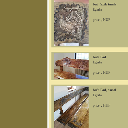
bu7. Szék támla
Égerfa
price: ,-HUF
bu8. Pad
Égerfa
price: ,-HUF
bu9. Pad, asztal
Égerfa
price: ,-HUF