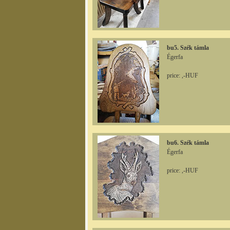
bu5. Szék támla
Égerfa
price: ,-HUF
bu6. Szék támla
Égerfa
price: ,-HUF