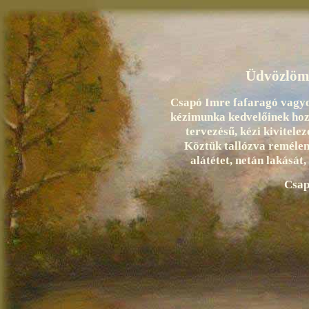
Üdvözlöm 
Csapó Imre fafaragó vagyok
kézimunka kedvelőinek hoz
tervezésű, kézi kivitele
Köztük tallózva remélem
alátétet, netán lakását,
Csap